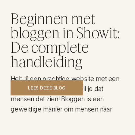
Beginnen met
bloggen in Showit:
De complete
handleiding
Heb jij een prachtige website met een
geweldig aanbod? Dan wil je dat
LEES DEZE BLOG
mensen dat zien! Bloggen is een
geweldige manier om mensen naar
jouw website toe te trekken. Als je op
een effectieve manier blogt (lees: met