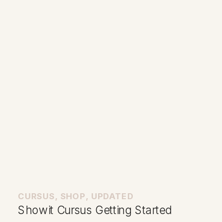
CURSUS
,
SHOP
,
UPDATED
Showit Cursus Getting Started