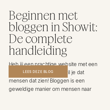
Beginnen met
bloggen in Showit:
De complete
handleiding
Heb jij een prachtige website met een
geweldig aanbod? Dan wil je dat
LEES DEZE BLOG
mensen dat zien! Bloggen is een
geweldige manier om mensen naar
jouw website toe te trekken. Als je op
een effectieve manier blogt (lees: met